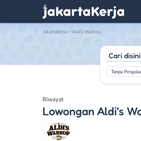
JakartaKerja
>
Aldi's Warkop
Tanpa Pengal
Riwayat
Lowongan
Aldi's W