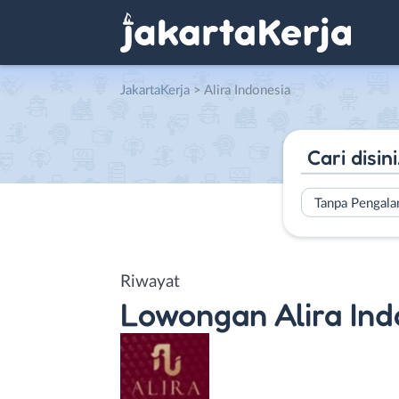
JakartaKerja
>
Alira Indonesia
Tanpa Pengal
Riwayat
Lowongan
Alira In