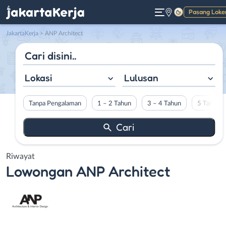
Pasang Loke
Gelap
JakartaKerja
>
ANP Architect
Lokasi
Lulusan
Tanpa Pengalaman
1 – 2 Tahun
3 – 4 Tahun
5 Tahun L
Riwayat
Lowongan
ANP Architect