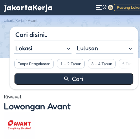
Pasang Loke
Gelap
JakartaKerja
>
Avant
Lokasi
Lulusan
Tanpa Pengalaman
1 – 2 Tahun
3 – 4 Tahun
5 Tahun L
Riwayat
Lowongan
Avant