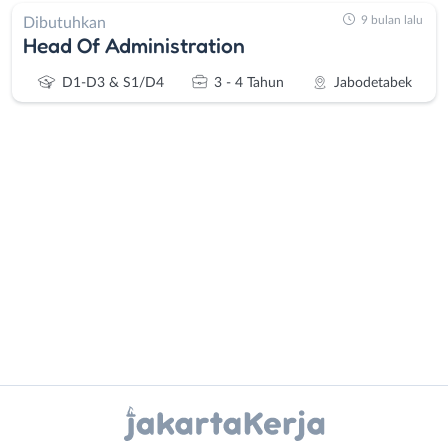
9 bulan lalu
Dibutuhkan
Head Of Administration
D1-D3 & S1/D4
3 - 4 Tahun
Jabodetabek
Administrasi
Bebas
Ahli
(Remote
Gizi
Work)
Ahli
Bekasi
Kecantikan
Bogor
Analis
Depok
Instagram
WhatsApp
/
Jakarta
Peneliti
Barat
X - Twitter
Telegram
Animator
Jakarta
Apoteker
Pusat
Kanal Lainnya..
Arsitek
Jakarta