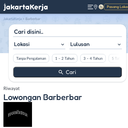
Pasang Loke
Gelap
JakartaKerja
>
Barberbar
Lokasi
Lulusan
Tanpa Pengalaman
1 – 2 Tahun
3 – 4 Tahun
5 Tahun L
Riwayat
Lowongan
Barberbar