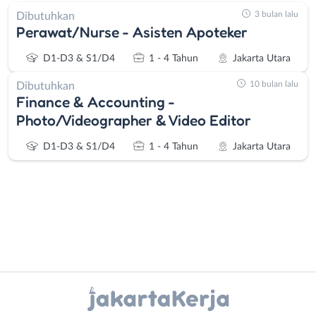
3 bulan lalu
Dibutuhkan
Perawat/Nurse - Asisten Apoteker
D1-D3 & S1/D4
1 - 4 Tahun
Jakarta Utara
10 bulan lalu
Dibutuhkan
Finance & Accounting -
Photo/Videographer & Video Editor
D1-D3 & S1/D4
1 - 4 Tahun
Jakarta Utara
Administrasi
Bebas
Instagram
WhatsApp
Ahli
(Remote
Gizi
Work)
X - Twitter
Telegram
Ahli
Bekasi
Kecantikan
Bogor
Kanal Lainnya..