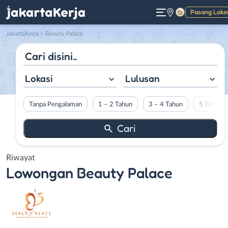
Pasang Loke
Gelap
JakartaKerja
>
Beauty Palace
Lokasi
Lulusan
Tanpa Pengalaman
1 – 2 Tahun
3 – 4 Tahun
5 Tahun L
Riwayat
Lowongan
Beauty Palace