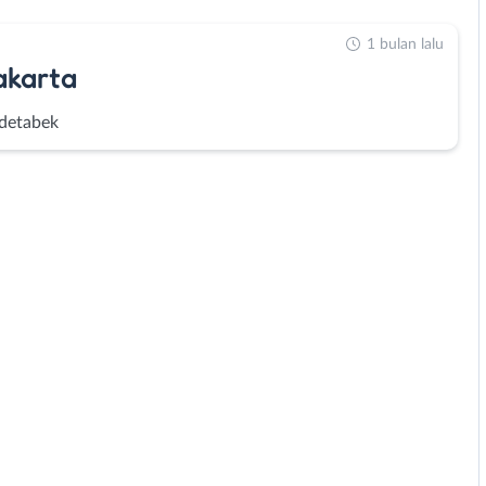
1 bulan lalu
akarta
detabek