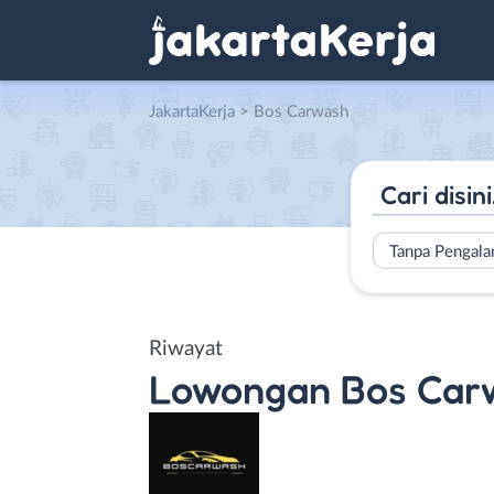
JakartaKerja
>
Bos Carwash
Tanpa Pengal
Riwayat
Lowongan
Bos Car