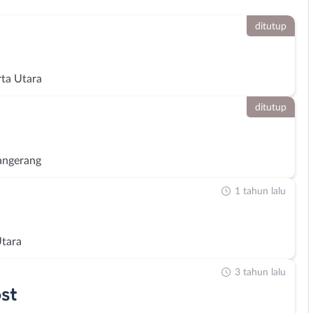
ditutup
rta Utara
ditutup
angerang
1 tahun lalu
Utara
3 tahun lalu
st