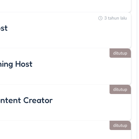
3 tahun lalu
st
ditutup
ing Host
ditutup
ontent Creator
ditutup