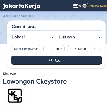
Pasang Loke
Gelap
JakartaKerja
>
Ckeystore
Lokasi
Lulusan
Tanpa Pengalaman
1 – 2 Tahun
3 – 4 Tahun
5 Tahun L
Riwayat
Lowongan
Ckeystore