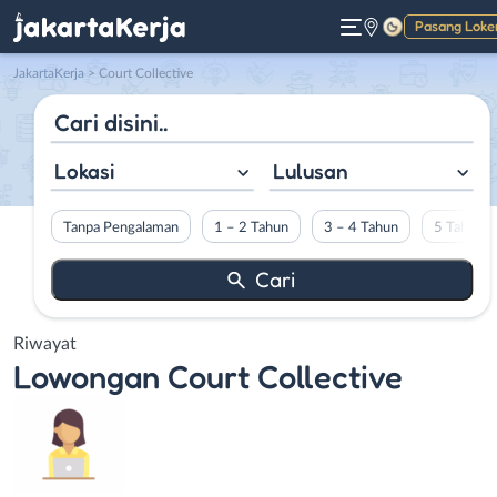
Pasang Loke
Gelap
JakartaKerja
>
Court Collective
Lokasi
Lulusan
Tanpa Pengalaman
1 – 2 Tahun
3 – 4 Tahun
5 Tahun L
Riwayat
Lowongan
Court Collective