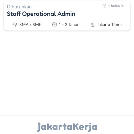
1 bulan lalu
Dibutuhkan
Staff Operational Admin
SMA / SMK
1 - 2 Tahun
Jakarta Timur
Administrasi
Bebas
Ahli
(Remote
Gizi
Work)
Ahli
Bekasi
Kecantikan
Bogor
Analis
Depok
Instagram
WhatsApp
/
Jakarta
Peneliti
Barat
X - Twitter
Telegram
Animator
Jakarta
Apoteker
Pusat
Kanal Lainnya..
Arsitek
Jakarta