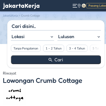
Pasang Loke
Gelap
JakartaKerja
>
Crumb Cottage
Lokasi
Lulusan
Tanpa Pengalaman
1 – 2 Tahun
3 – 4 Tahun
5 Tahun L
Riwayat
Lowongan
Crumb Cottage