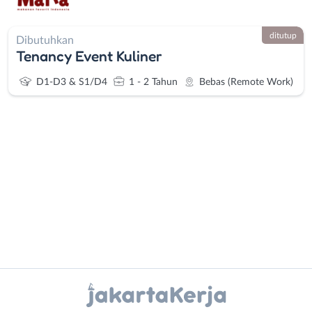
ditutup
Dibutuhkan
Tenancy Event Kuliner
D1-D3 & S1/D4
1 - 2 Tahun
Bebas (Remote Work)
Administrasi
Bebas
Ahli
(Remote
Gizi
Work)
Ahli
Bekasi
Instagram
WhatsApp
Kecantikan
Bogor
Analis
Depok
X - Twitter
Telegram
/
Jakarta
Peneliti
Barat
Kanal Lainnya..
Animator
Jakarta