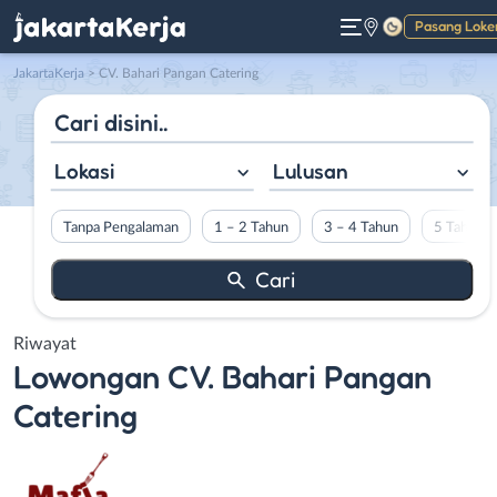
Pasang Loke
Gelap
JakartaKerja
>
CV. Bahari Pangan Catering
Lokasi
Lulusan
Tanpa Pengalaman
1 – 2 Tahun
3 – 4 Tahun
5 Tahun L
Riwayat
Lowongan
CV. Bahari Pangan
Catering