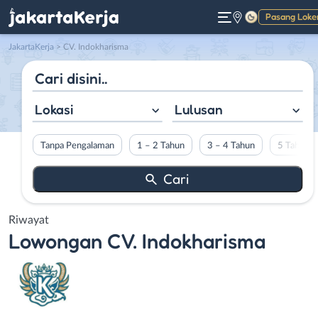
Pasang Loke
Gelap
JakartaKerja
>
CV. Indokharisma
Lokasi
Lulusan
Tanpa Pengalaman
1 – 2 Tahun
3 – 4 Tahun
5 Tahun L
Riwayat
Lowongan
CV. Indokharisma