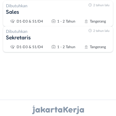
2 tahun lalu
Dibutuhkan
Sales
D1-D3 & S1/D4
1 - 2 Tahun
Tangerang
2 tahun lalu
Dibutuhkan
Sekretaris
D1-D3 & S1/D4
1 - 2 Tahun
Tangerang
Administrasi
Bebas
Ahli
(Remote
Instagram
WhatsApp
Gizi
Work)
Ahli
Bekasi
X - Twitter
Telegram
Kecantikan
Bogor
Analis
Depok
Kanal Lainnya..