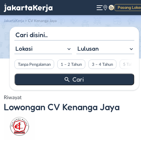
Pasang Loke
Gelap
JakartaKerja
>
CV Kenanga Jaya
Lokasi
Lulusan
Tanpa Pengalaman
1 – 2 Tahun
3 – 4 Tahun
5 Tahun L
Riwayat
Lowongan
CV Kenanga Jaya