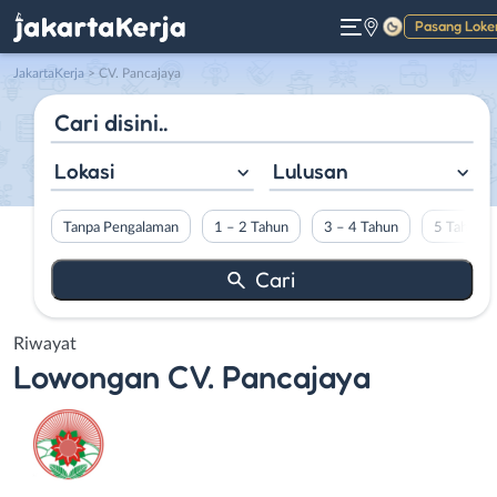
Pasang Loke
Gelap
JakartaKerja
>
CV. Pancajaya
Lokasi
Lulusan
Tanpa Pengalaman
1 – 2 Tahun
3 – 4 Tahun
5 Tahun L
Riwayat
Lowongan
CV. Pancajaya