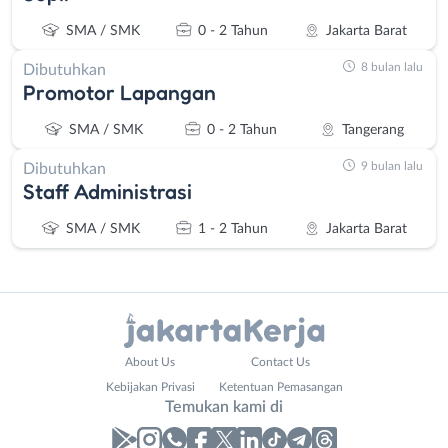
SMA / SMK
0 - 2 Tahun
Jakarta Barat
8 bulan lalu
Dibutuhkan
Promotor Lapangan
SMA / SMK
0 - 2 Tahun
Tangerang
9 bulan lalu
Dibutuhkan
Staff Administrasi
SMA / SMK
1 - 2 Tahun
Jakarta Barat
Administrasi
Bebas
About Us
Contact Us
Ahli
(Remote
Kebijakan Privasi
Ketentuan Pemasangan
Gizi
Work)
Temukan kami di
Ahli
Bekasi
Kecantikan
Bogor