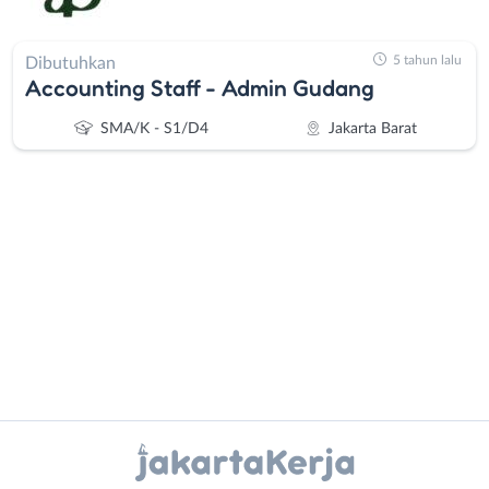
5 tahun lalu
Dibutuhkan
Accounting Staff - Admin Gudang
SMA/K - S1/D4
Jakarta Barat
Administrasi
Bebas
Ahli
(Remote
Gizi
Work)
Ahli
Bekasi
Instagram
WhatsApp
Kecantikan
Bogor
Analis
Depok
X - Twitter
Telegram
/
Jakarta
Peneliti
Barat
Kanal Lainnya..
Animator
Jakarta