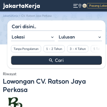
Pasang Loke
Gelap
JakartaKerja
>
CV. Ratson Jaya Perkasa
Lokasi
Lulusan
Tanpa Pengalaman
1 – 2 Tahun
3 – 4 Tahun
5 Tahun L
Riwayat
Lowongan
CV. Ratson Jaya
Perkasa