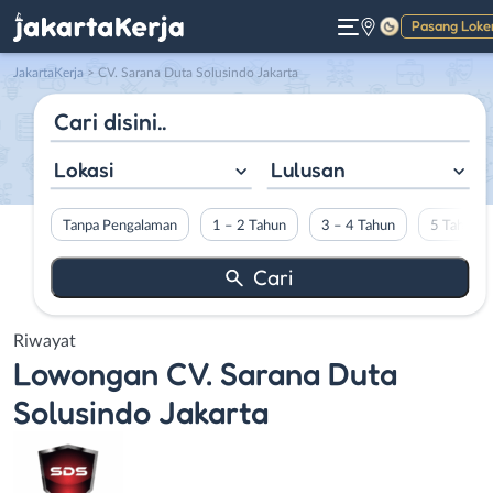
Pasang Loke
Gelap
JakartaKerja
>
CV. Sarana Duta Solusindo Jakarta
Lokasi
Lulusan
Tanpa Pengalaman
1 – 2 Tahun
3 – 4 Tahun
5 Tahun L
Riwayat
Lowongan
CV. Sarana Duta
Solusindo Jakarta