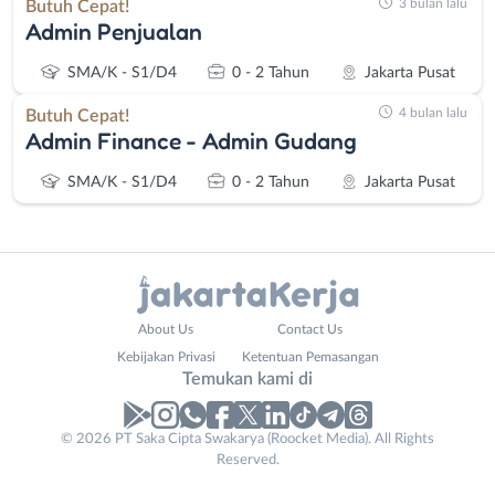
3 bulan lalu
Butuh Cepat!
Admin Penjualan
SMA/K - S1/D4
0 - 2 Tahun
Jakarta Pusat
4 bulan lalu
Butuh Cepat!
Admin Finance - Admin Gudang
SMA/K - S1/D4
0 - 2 Tahun
Jakarta Pusat
Administrasi
Bebas
About Us
Contact Us
Ahli
(Remote
Kebijakan Privasi
Ketentuan Pemasangan
Gizi
Work)
Temukan kami di
Ahli
Bekasi
Kecantikan
Bogor
© 2026 PT Saka Cipta Swakarya (Roocket Media). All Rights
Analis
Depok
Reserved.
/
Jakarta