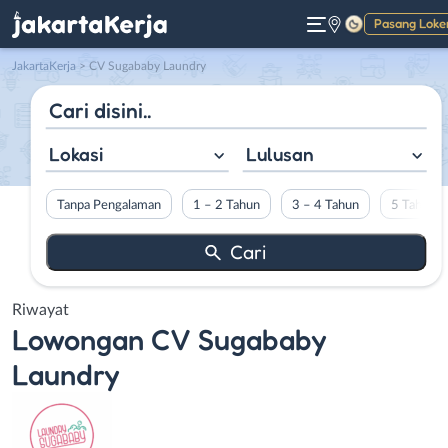
Pasang Loke
Gelap
JakartaKerja
>
CV Sugababy Laundry
Lokasi
Lulusan
Tanpa Pengalaman
1 – 2 Tahun
3 – 4 Tahun
5 Tahun L
Riwayat
Lowongan
CV Sugababy
Laundry