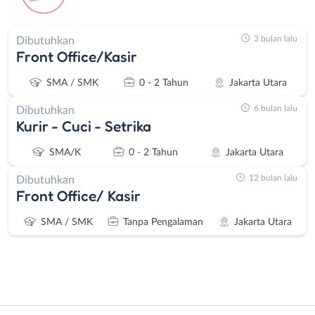
3 bulan lalu
Dibutuhkan
Front Office/Kasir
SMA / SMK
0 - 2 Tahun
Jakarta Utara
6 bulan lalu
Dibutuhkan
Kurir - Cuci - Setrika
SMA/K
0 - 2 Tahun
Jakarta Utara
12 bulan lalu
Dibutuhkan
Front Office/ Kasir
SMA / SMK
Tanpa Pengalaman
Jakarta Utara
Instagram
WhatsApp
Administrasi
Bebas
X - Twitter
Telegram