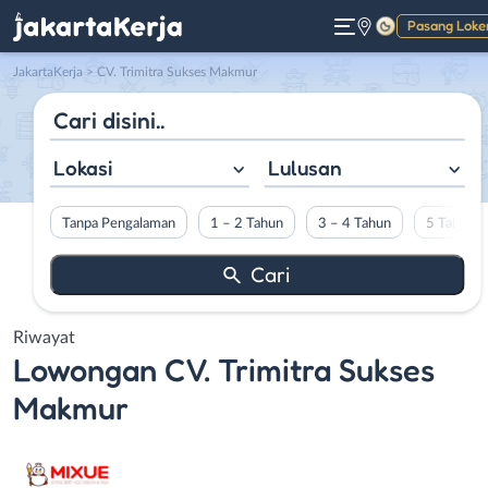
Pasang Loke
Gelap
JakartaKerja
>
CV. Trimitra Sukses Makmur
Lokasi
Lulusan
Tanpa Pengalaman
1 – 2 Tahun
3 – 4 Tahun
5 Tahun L
Riwayat
Lowongan
CV. Trimitra Sukses
Makmur