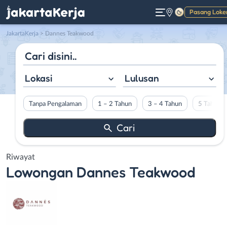
Pasang Loke
Gelap
JakartaKerja
>
Dannes Teakwood
Lokasi
Lulusan
Tanpa Pengalaman
1 – 2 Tahun
3 – 4 Tahun
5 Tahun L
Riwayat
Lowongan
Dannes Teakwood