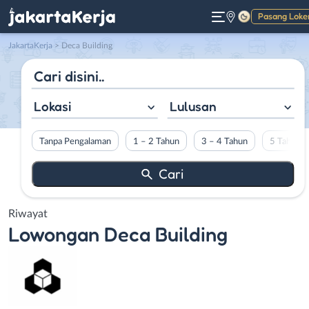
Pasang Loke
Gelap
JakartaKerja
>
Deca Building
Lokasi
Lulusan
Tanpa Pengalaman
1 – 2 Tahun
3 – 4 Tahun
5 Tahun L
Riwayat
Lowongan
Deca Building