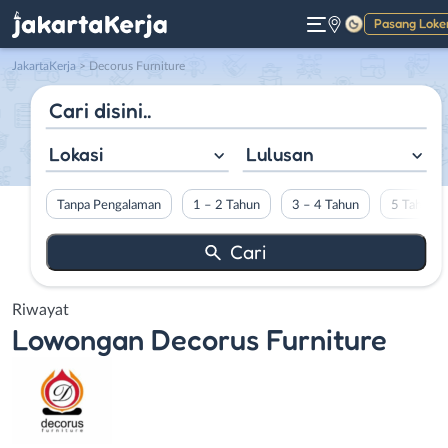
Pasang Loke
Gelap
JakartaKerja
>
Decorus Furniture
Lokasi
Lulusan
Tanpa Pengalaman
1 – 2 Tahun
3 – 4 Tahun
5 Tahun L
Riwayat
Lowongan
Decorus Furniture