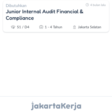
4 bulan lalu
Dibutuhkan
Junior Internal Audit Financial &
Compliance
S1 / D4
1 - 4 Tahun
Jakarta Selatan
Administrasi
Bebas
Ahli
(Remote
Gizi
Work)
Ahli
Bekasi
Kecantikan
Bogor
Instagram
WhatsApp
Analis
Depok
/
Jakarta
X - Twitter
Telegram
Peneliti
Barat
Animator
Jakarta
Kanal Lainnya..
Apoteker
Pusat