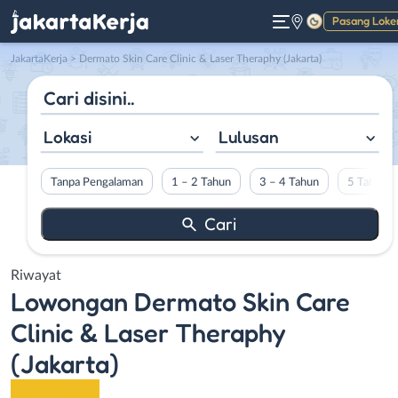
Pasang Loke
Gelap
JakartaKerja
>
Dermato Skin Care Clinic & Laser Theraphy (Jakarta)
Lokasi
Lulusan
Tanpa Pengalaman
1 – 2 Tahun
3 – 4 Tahun
5 Tahun L
Riwayat
Lowongan
Dermato Skin Care
Clinic & Laser Theraphy
(Jakarta)