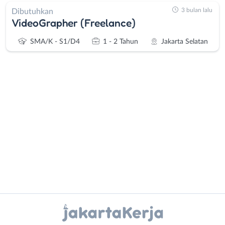
3 bulan lalu
Dibutuhkan
VideoGrapher (Freelance)
SMA/K - S1/D4
1 - 2 Tahun
Jakarta Selatan
Administrasi
Bebas
Ahli
(Remote
Gizi
Work)
Ahli
Bekasi
Kecantikan
Bogor
Analis
Depok
Instagram
WhatsApp
/
Jakarta
Peneliti
Barat
X - Twitter
Telegram
Animator
Jakarta
Apoteker
Pusat
Kanal Lainnya..
Arsitek
Jakarta