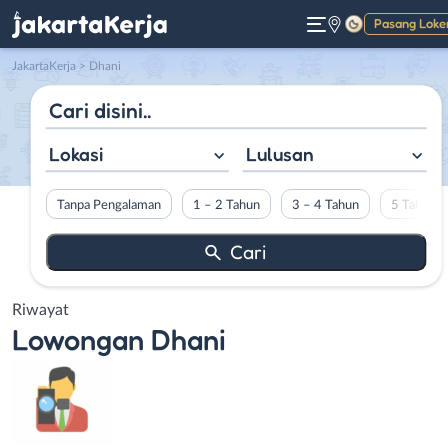
Pasang Loke
Gelap
JakartaKerja
>
Dhani
Lokasi
Lulusan
Tanpa Pengalaman
1 – 2 Tahun
3 – 4 Tahun
5 Tahun L
Riwayat
Lowongan
Dhani