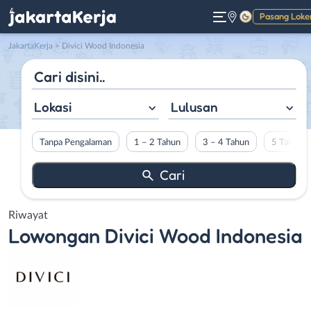
Pasang Loke
Gelap
JakartaKerja
>
Divici Wood Indonesia
Lokasi
Lulusan
Tanpa Pengalaman
1 – 2 Tahun
3 – 4 Tahun
5 Tahun L
Riwayat
Lowongan
Divici Wood Indonesia