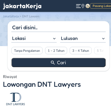
Pasang Loke
Gelap
JakartaKerja
>
DNT Lawyers
Lokasi
Lulusan
Tanpa Pengalaman
1 – 2 Tahun
3 – 4 Tahun
5 Tahun L
Riwayat
Lowongan
DNT Lawyers