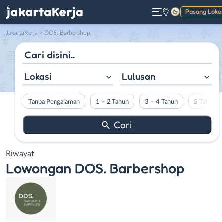
Pasang Loke
Gelap
JakartaKerja
>
DOS. Barbershop
Lokasi
Lulusan
Tanpa Pengalaman
1 – 2 Tahun
3 – 4 Tahun
5 Tahun L
Riwayat
Lowongan
DOS. Barbershop