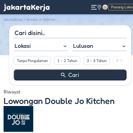
Pasang Loke
Gelap
JakartaKerja
>
Double Jo Kitchen
Lokasi
Lulusan
Tanpa Pengalaman
1 – 2 Tahun
3 – 4 Tahun
5 Tahun L
Riwayat
Lowongan
Double Jo Kitchen