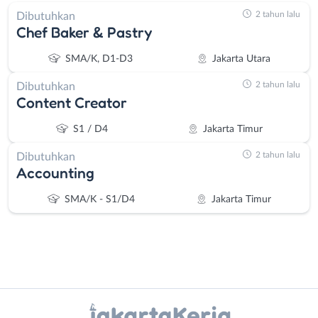
2 tahun lalu
Dibutuhkan
Chef Baker & Pastry
SMA/K, D1-D3
Jakarta Utara
2 tahun lalu
Dibutuhkan
Content Creator
S1 / D4
Jakarta Timur
2 tahun lalu
Dibutuhkan
Accounting
SMA/K - S1/D4
Jakarta Timur
Instagram
WhatsApp
Administrasi
Bebas
X - Twitter
Telegram
Ahli
(Remote