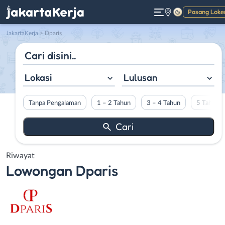
Pasang Loke
Gelap
JakartaKerja
>
Dparis
Lokasi
Lulusan
Tanpa Pengalaman
1 – 2 Tahun
3 – 4 Tahun
5 Tahun L
Riwayat
Lowongan
Dparis