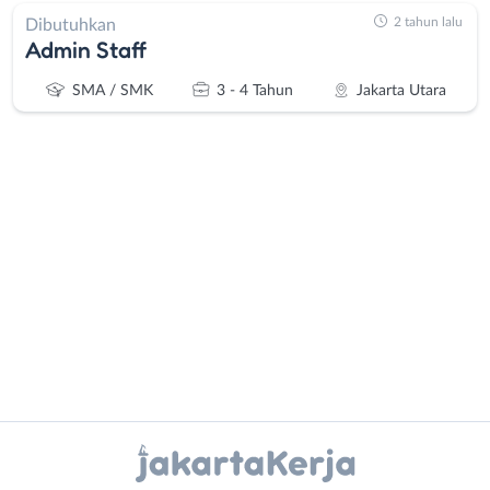
2 tahun lalu
Dibutuhkan
Admin Staff
SMA / SMK
3 - 4 Tahun
Jakarta Utara
Administrasi
Bebas
Ahli
(Remote
Gizi
Work)
Ahli
Bekasi
Kecantikan
Bogor
Analis
Depok
Instagram
WhatsApp
/
Jakarta
Peneliti
Barat
X - Twitter
Telegram
Animator
Jakarta
Apoteker
Pusat
Kanal Lainnya..
Arsitek
Jakarta