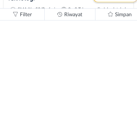
SMA/K - S2/Profesi
0 - 2 Tahun
Jabodetabek
Filter
Riwayat
Simpan
1 tahun lalu
Butuh Cepat!
Freelance Tutor Bidang Kebahasaan -
Freelance Tutor Bidang Musik - Freelance
Tutor Bidang Olahraga - Freelance Tutor
Bidang Seni - Freelance Tutor Bidang
Teknologi
D1 - S2/Profesi
0 - 2 Tahun
Jabodetabek
1 tahun lalu
Butuh Cepat!
Freelance Tutor
SMA/K - S2/Profesi
0 - 2 Tahun
Jabodetabek
1 tahun lalu
Butuh Cepat!
Freelance Tutor
SMA/K - S2/Profesi
1 - 2 Tahun
Jabodetabek