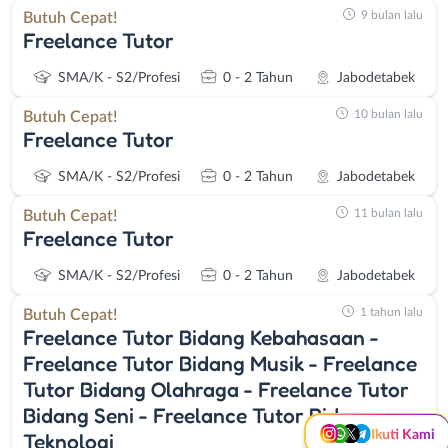
9 bulan lalu
Butuh Cepat!
Freelance Tutor
SMA/K - S2/Profesi
0 - 2 Tahun
Jabodetabek
10 bulan lalu
Butuh Cepat!
Freelance Tutor
SMA/K - S2/Profesi
0 - 2 Tahun
Jabodetabek
11 bulan lalu
Butuh Cepat!
Freelance Tutor
Instagram
WhatsApp
SMA/K - S2/Profesi
0 - 2 Tahun
Jabodetabek
X - Twitter
Telegram
1 tahun lalu
Butuh Cepat!
Freelance Tutor Bidang Kebahasaan -
Kanal Lainnya..
Freelance Tutor Bidang Musik - Freelance
Tutor Bidang Olahraga - Freelance Tutor
Bidang Seni - Freelance Tutor Bidang
Ikuti Kami
Teknologi