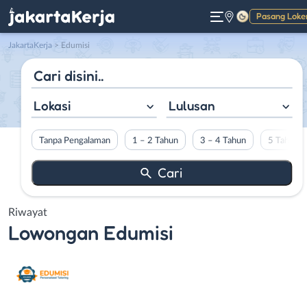
Pasang Loke
Gelap
JakartaKerja
>
Edumisi
Lokasi
Lulusan
Tanpa Pengalaman
1 – 2 Tahun
3 – 4 Tahun
5 Tahun L
Riwayat
Lowongan
Edumisi