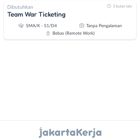
3 bulan lalu
Dibutuhkan
Team War Ticketing
SMA/K - S1/D4
Tanpa Pengalaman
Bebas (Remote Work)
Administrasi
Bebas
Ahli
(Remote
Gizi
Work)
Ahli
Bekasi
Kecantikan
Bogor
Instagram
WhatsApp
Analis
Depok
/
Jakarta
X - Twitter
Telegram
Peneliti
Barat
Animator
Jakarta
Kanal Lainnya..
Apoteker
Pusat