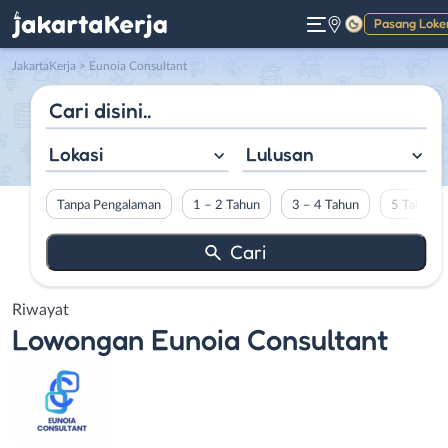
Pasang Loke
Gelap
JakartaKerja
>
Eunoia Consultant
Lokasi
Lulusan
Tanpa Pengalaman
1 – 2 Tahun
3 – 4 Tahun
5 Tahun L
Riwayat
Lowongan
Eunoia Consultant