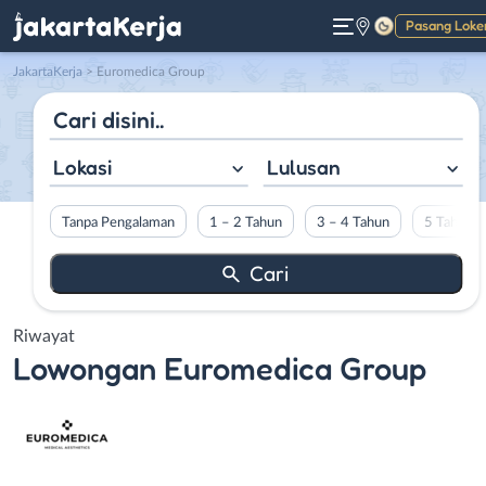
Pasang Loke
Gelap
JakartaKerja
>
Euromedica Group
Lokasi
Lulusan
Tanpa Pengalaman
1 – 2 Tahun
3 – 4 Tahun
5 Tahun L
Riwayat
Lowongan
Euromedica Group