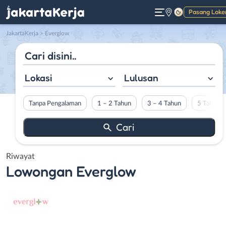
Pasang Loke
Gelap
JakartaKerja
>
Everglow
Lokasi
Lulusan
Tanpa Pengalaman
1 – 2 Tahun
3 – 4 Tahun
5 Tahun L
Riwayat
Lowongan
Everglow