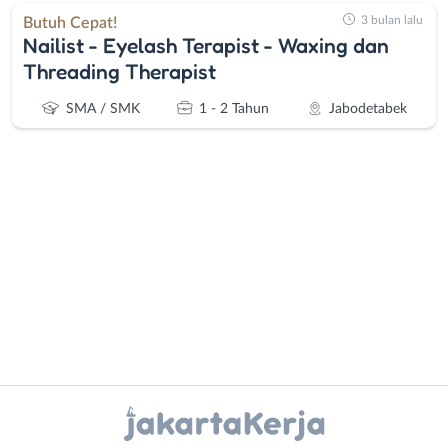
3 bulan lalu
Butuh Cepat!
Nailist - Eyelash Terapist - Waxing dan
Threading Therapist
SMA / SMK
1 - 2 Tahun
Jabodetabek
Administrasi
Bebas
Ahli
(Remote
Gizi
Work)
Ahli
Bekasi
Kecantikan
Bogor
Instagram
WhatsApp
Analis
Depok
/
Jakarta
X - Twitter
Telegram
Peneliti
Barat
Animator
Jakarta
Kanal Lainnya..
Apoteker
Pusat