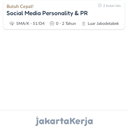
2 bulan lalu
Butuh Cepat!
Social Media Personality & PR
SMA/K - S1/D4
0 - 2 Tahun
Luar Jabodetabek
Administrasi
Bebas
Ahli
(Remote
Gizi
Work)
Ahli
Bekasi
Kecantikan
Bogor
Analis
Depok
Instagram
WhatsApp
/
Jakarta
Peneliti
Barat
X - Twitter
Telegram
Animator
Jakarta
Apoteker
Pusat
Kanal Lainnya..
Arsitek
Jakarta