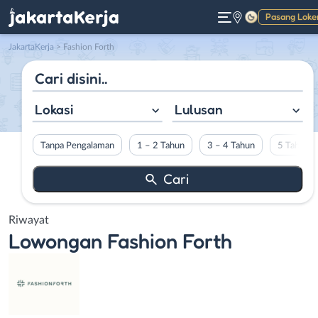
Pasang Loke
Gelap
JakartaKerja
>
Fashion Forth
Lokasi
Lulusan
Tanpa Pengalaman
1 – 2 Tahun
3 – 4 Tahun
5 Tahun L
Riwayat
Lowongan
Fashion Forth