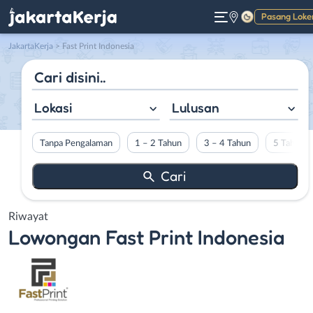
Pasang Loke
Gelap
JakartaKerja
>
Fast Print Indonesia
Lokasi
Lulusan
Tanpa Pengalaman
1 – 2 Tahun
3 – 4 Tahun
5 Tahun L
Riwayat
Lowongan
Fast Print Indonesia