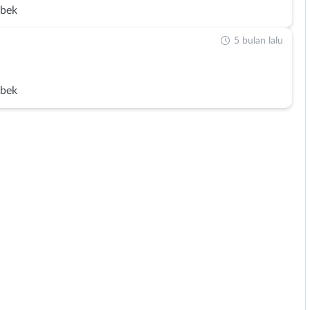
abek
5 bulan lalu
abek