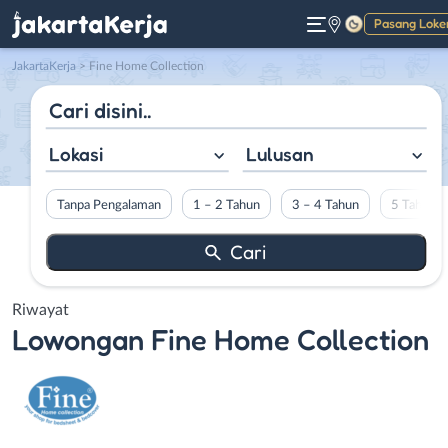
Pasang Loke
Gelap
JakartaKerja
>
Fine Home Collection
Lokasi
Lulusan
Tanpa Pengalaman
1 – 2 Tahun
3 – 4 Tahun
5 Tahun L
Riwayat
Lowongan
Fine Home Collection