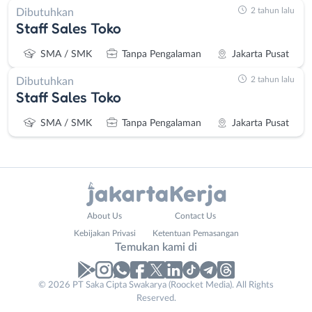
2 tahun lalu
Dibutuhkan
Staff Sales Toko
SMA / SMK
Tanpa Pengalaman
Jakarta Pusat
2 tahun lalu
Dibutuhkan
Staff Sales Toko
SMA / SMK
Tanpa Pengalaman
Jakarta Pusat
Administrasi
Bebas
About Us
Contact Us
Ahli
(Remote
Kebijakan Privasi
Ketentuan Pemasangan
Gizi
Work)
Temukan kami di
Ahli
Bekasi
Kecantikan
Bogor
© 2026 PT Saka Cipta Swakarya (Roocket Media). All Rights
Analis
Depok
Reserved.
/
Jakarta