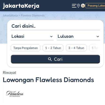
Pasang Loke
Gelap
JakartaKerja
>
Flawless Diamonds
Lokasi
Lulusan
Tanpa Pengalaman
1 – 2 Tahun
3 – 4 Tahun
5 Tahun L
Riwayat
Lowongan
Flawless Diamonds