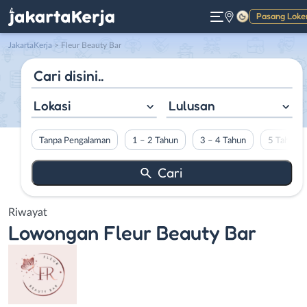
Pasang Loke
Gelap
JakartaKerja
>
Fleur Beauty Bar
Lokasi
Lulusan
Tanpa Pengalaman
1 – 2 Tahun
3 – 4 Tahun
5 Tahun L
Riwayat
Lowongan
Fleur Beauty Bar