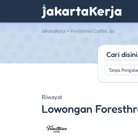
JakartaKerja
>
Foresthree Coffee Jgc
Tanpa Pengal
Riwayat
Lowongan
Foresthr