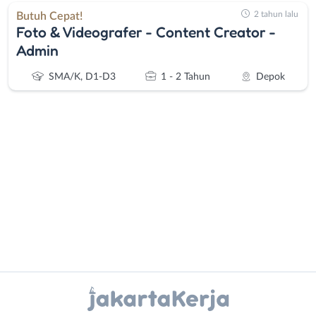
2 tahun lalu
Butuh Cepat!
Foto & Videografer - Content Creator -
Admin
SMA/K, D1-D3
1 - 2 Tahun
Depok
Administrasi
Bebas
Ahli
(Remote
Gizi
Work)
Ahli
Bekasi
Kecantikan
Bogor
Instagram
WhatsApp
Analis
Depok
/
Jakarta
X - Twitter
Telegram
Peneliti
Barat
Animator
Jakarta
Kanal Lainnya..
Apoteker
Pusat