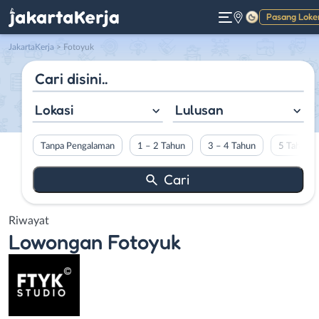
Pasang Loke
Gelap
JakartaKerja
>
Fotoyuk
Lokasi
Lulusan
Tanpa Pengalaman
1 – 2 Tahun
3 – 4 Tahun
5 Tahun L
Riwayat
Lowongan
Fotoyuk