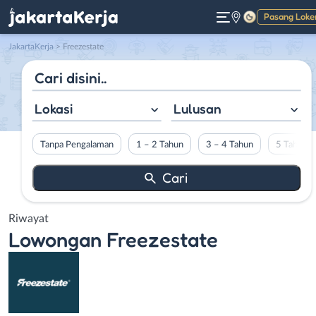
Pasang Loke
Gelap
JakartaKerja
>
Freezestate
Lokasi
Lulusan
Tanpa Pengalaman
1 – 2 Tahun
3 – 4 Tahun
5 Tahun L
Riwayat
Lowongan
Freezestate