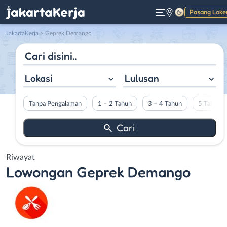
Pasang Loke
Gelap
JakartaKerja
>
Geprek Demango
Lokasi
Lulusan
Tanpa Pengalaman
1 – 2 Tahun
3 – 4 Tahun
5 Tahun L
Riwayat
Lowongan
Geprek Demango