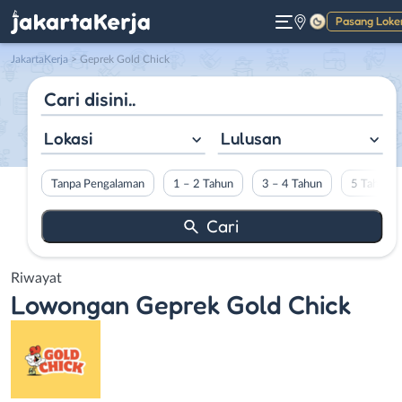
Pasang Loke
Gelap
JakartaKerja
>
Geprek Gold Chick
Lokasi
Lulusan
Tanpa Pengalaman
1 – 2 Tahun
3 – 4 Tahun
5 Tahun L
Riwayat
Lowongan
Geprek Gold Chick