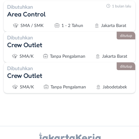
1 bulan lalu
Dibutuhkan
Area Control
SMA / SMK
1 - 2 Tahun
Jakarta Barat
ditutup
Dibutuhkan
Crew Outlet
SMA/K
Tanpa Pengalaman
Jakarta Barat
ditutup
Dibutuhkan
Crew Outlet
SMA/K
Tanpa Pengalaman
Jabodetabek
Instagram
WhatsApp
Administrasi
Bebas
X - Twitter
Telegram
Ahli
(Remote