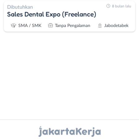
8 bulan lalu
Dibutuhkan
Sales Dental Expo (Freelance)
SMA / SMK
Tanpa Pengalaman
Jabodetabek
Administrasi
Bebas
Ahli
(Remote
Gizi
Work)
Ahli
Bekasi
Kecantikan
Bogor
Analis
Depok
Instagram
WhatsApp
/
Jakarta
Peneliti
Barat
X - Twitter
Telegram
Animator
Jakarta
Apoteker
Pusat
Kanal Lainnya..
Arsitek
Jakarta