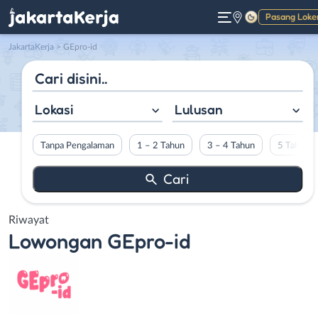
Pasang Loke
Gelap
JakartaKerja
>
GEpro-id
Lokasi
Lulusan
Tanpa Pengalaman
1 – 2 Tahun
3 – 4 Tahun
5 Tahun L
Riwayat
Lowongan
GEpro-id