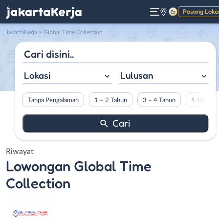
Pasang Loke
Gelap
JakartaKerja
>
Global Time Collection
Lokasi
Lulusan
Tanpa Pengalaman
1 – 2 Tahun
3 – 4 Tahun
5 Tahun L
Riwayat
Lowongan
Global Time
Collection