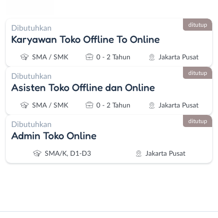
ditutup
Dibutuhkan
Karyawan Toko Offline To Online
SMA / SMK
0 - 2 Tahun
Jakarta Pusat
ditutup
Dibutuhkan
Asisten Toko Offline dan Online
SMA / SMK
0 - 2 Tahun
Jakarta Pusat
ditutup
Dibutuhkan
Admin Toko Online
SMA/K, D1-D3
Jakarta Pusat
Instagram
WhatsApp
Administrasi
Bebas
X - Twitter
Telegram