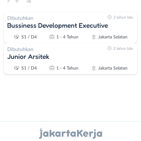
2 tahun lalu
Dibutuhkan
Bussiness Development Executive
S1 / D4
1 - 4 Tahun
Jakarta Selatan
2 tahun lalu
Dibutuhkan
Junior Arsitek
S1 / D4
1 - 4 Tahun
Jakarta Selatan
Instagram
WhatsApp
Administrasi
Bebas
Ahli
(Remote
X - Twitter
Telegram
Gizi
Work)
Ahli
Bekasi
Kanal Lainnya..
Kecantikan
Bogor