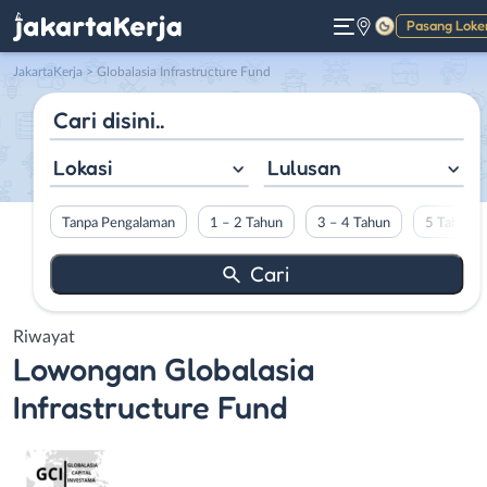
Pasang Loke
Gelap
JakartaKerja
>
Globalasia Infrastructure Fund
Lokasi
Lulusan
Tanpa Pengalaman
1 – 2 Tahun
3 – 4 Tahun
5 Tahun L
Riwayat
Lowongan
Globalasia
Infrastructure Fund