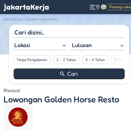
Pasang Loke
Gelap
JakartaKerja
>
Golden Horse Resto
Lokasi
Lulusan
Tanpa Pengalaman
1 – 2 Tahun
3 – 4 Tahun
5 Tahun L
Riwayat
Lowongan
Golden Horse Resto